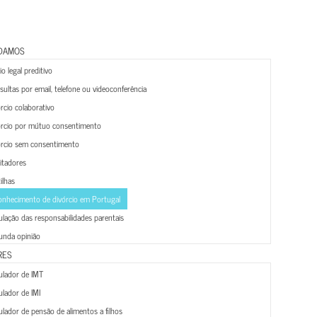
DAMOS
o legal preditivo
ultas por email, telefone ou videoconferência
rcio colaborativo
órcio por mútuo consentimento
órcio sem consentimento
litadores
ilhas
onhecimento de divórcio em Portugal
lação das responsabilidades parentais
unda opinião
RES
ulador de IMT
lador de IMI
lador de pensão de alimentos a filhos