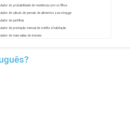
lador do probabilidade de residência com os filhos
lador de cálculo de pensão de alimentos a ex-cônjuge
lador de partilhas
lador de prestação mensal de crédito à habitação
lador de mais-valias de imóveis
tuguês?
ambém terá de fazer aquilo que se chama a revisão da decisão de