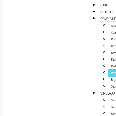
CASA
OS BENS
COMO AJU
Apoi
Cons
Divó
Div
Div
Faci
Part
Rec
Regu
Seg
SIMULADO
Sim
Simu
Simu