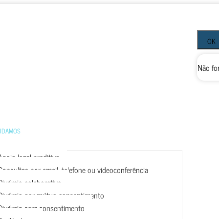
OK
Não fo
UDAMOS
Apoio legal preditivo
Consultas por email, telefone ou videoconferência
Divórcio colaborativo
Divórcio por mútuo consentimento
Divórcio sem consentimento