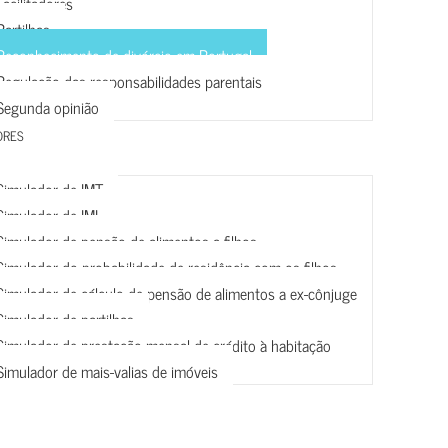
Facilitadores
Partilhas
Reconhecimento de divórcio em Portugal
Regulação das responsabilidades parentais
Segunda opinião
ORES
Simulador de IMT
Simulador de IMI
Simulador de pensão de alimentos a filhos
Simulador do probabilidade de residência com os filhos
Simulador de cálculo de pensão de alimentos a ex-cônjuge
Simulador de partilhas
Simulador de prestação mensal de crédito à habitação
Simulador de mais-valias de imóveis