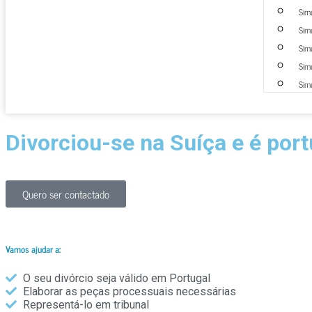
Simu
Simu
Simu
Simu
Simu
Divorciou-se na Suíça e é por
Por vezes não basta divorciar-se no seu país de residência. T
reconhecido. Como proceder?
Quero ser contactado
Vamos ajudar a:
O seu divórcio seja válido em Portugal
Elaborar as peças processuais necessárias
Representá-lo em tribunal