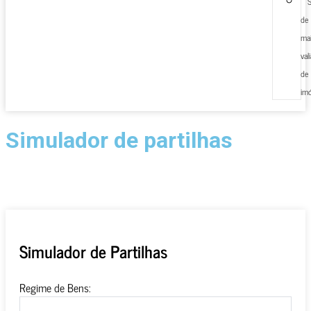
S
de
mai
val
de
imó
Simulador de partilhas
Saiba qual o património a que terá direito no caso de se
divorciar
Simulador de Partilhas
Regime de Bens: