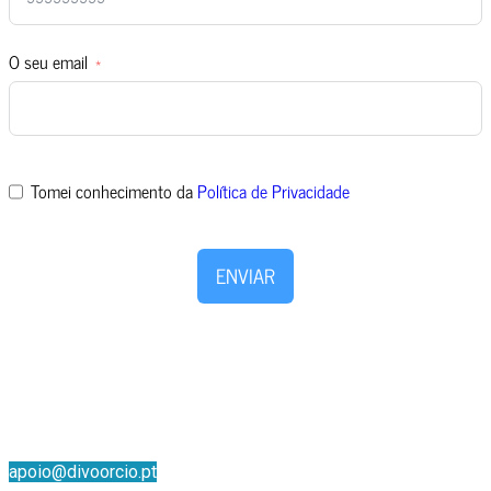
O seu email
Tomei conhecimento da
Política de Privacidade
ENVIAR
Também nos pode ligar, para um atendimento mais rápido
+211 455 416
apoio@divoorcio.pt