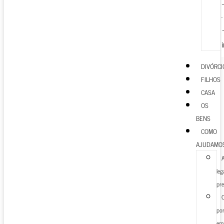
DIVÓRCI
FILHOS
CASA
OS
BENS
COMO
AJUDAMO
leg
pre
C
po
ema