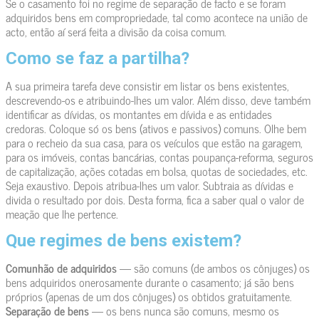
Se o casamento foi no regime de separação de facto e se foram
adquiridos bens em compropriedade, tal como acontece na união de
acto, então aí será feita a divisão da coisa comum.
Como se faz a partilha?
A sua primeira tarefa deve consistir em listar os bens existentes,
descrevendo-os e atribuindo-lhes um valor. Além disso, deve também
identificar as dívidas, os montantes em dívida e as entidades
credoras. Coloque só os bens (ativos e passivos) comuns. Olhe bem
para o recheio da sua casa, para os veículos que estão na garagem,
para os imóveis, contas bancárias, contas poupança-reforma, seguros
de capitalização, ações cotadas em bolsa, quotas de sociedades, etc.
Seja exaustivo. Depois atribua-lhes um valor. Subtraia as dívidas e
divida o resultado por dois. Desta forma, fica a saber qual o valor de
meação que lhe pertence.
Que regimes de bens existem?
Comunhão de adquiridos
— são comuns (de ambos os cônjuges) os
bens adquiridos onerosamente durante o casamento; já são bens
próprios (apenas de um dos cônjuges) os obtidos gratuitamente.
Separação de bens
— os bens nunca são comuns, mesmo os