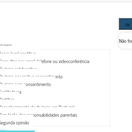
OK
Não fo
UDAMOS
Apoio legal preditivo
Consultas por email, telefone ou videoconferência
Divórcio colaborativo
Divórcio por mútuo consentimento
Divórcio sem consentimento
Facilitadores
Partilhas
Reconhecimento de divórcio em Portugal
Regulação das responsabilidades parentais
Segunda opinião
ORES