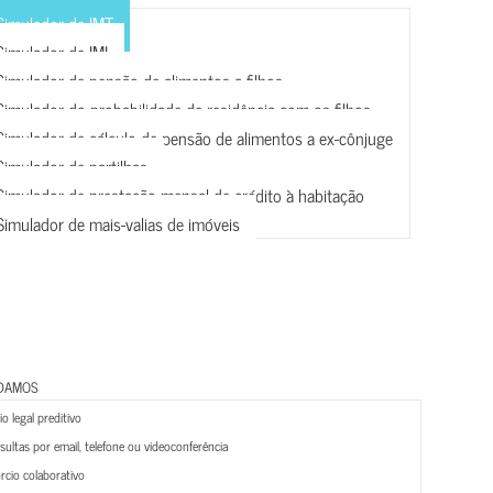
Simulador de IMT
Simulador de IMI
Simulador de pensão de alimentos a filhos
Simulador do probabilidade de residência com os filhos
Simulador de cálculo de pensão de alimentos a ex-cônjuge
Simulador de partilhas
Simulador de prestação mensal de crédito à habitação
Simulador de mais-valias de imóveis
DAMOS
o legal preditivo
ultas por email, telefone ou videoconferência
rcio colaborativo