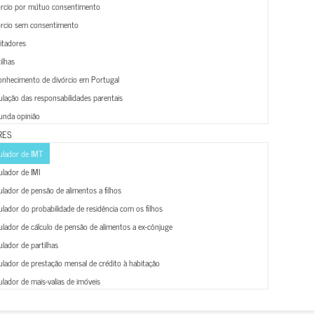
órcio por mútuo consentimento
órcio sem consentimento
litadores
ilhas
onhecimento de divórcio em Portugal
lação das responsabilidades parentais
unda opinião
RES
ulador de IMT
lador de IMI
lador de pensão de alimentos a filhos
lador do probabilidade de residência com os filhos
lador de cálculo de pensão de alimentos a ex-cônjuge
lador de partilhas
lador de prestação mensal de crédito à habitação
lador de mais-valias de imóveis