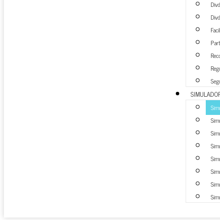
Div
Div
Faci
Part
Rec
Regu
Seg
SIMULADO
Sim
Simu
Simu
Simu
Simu
Simu
Simu
Simu