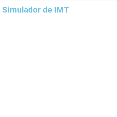
Simulador de IMT
Se se vai divorciar ou se já se divorciou é natural que o seu património 
Uma das possibilidades será comprar casa. Veja aqui quanto tem de pa