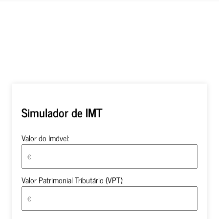
sofra alterações.
gar de IMT e de Imposto de selo.
Simulador de IMT
Valor do Imóvel:
Valor Patrimonial Tributário (VPT):