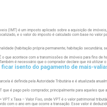
s (IMT) é um imposto aplicado sobre a aquisição de imóveis, s
calizado, e o valor do imposto é calculado com base no valor pat
inalidade (habitação própria permanente; habitação secundária; se
 É o que acontece com a transmissões de imóveis para fins de h
. Também é necessário que o comprador declare que irá utilizar 
 ficar isento do pagamento de mais-valia
rcela é definida pela Autoridade Tributária e é atualizada anual
MT que é pago pelo comprador, principalmente para aqueles que 
 VPT x Taxa – Valor Fixo, onde VPT é o valor patrimonial tributá
ordo com o ano em que ocorre a transação. Esse valor é deduzido d