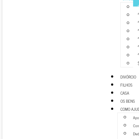
DIVÓRCIO
FILHOS
CASA
OS BENS
COMO AJU
Apoi
Cons
Divó