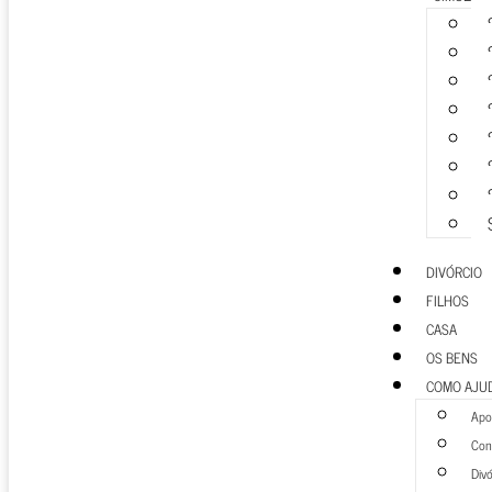
DIVÓRCIO
FILHOS
CASA
OS BENS
COMO AJU
Apoi
Cons
Divó