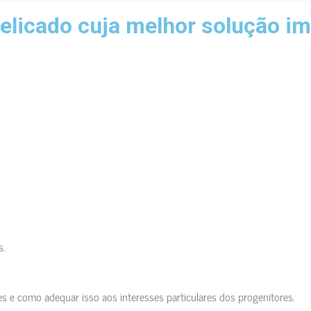
elicado cuja melhor solução im
sidem, como é o regime das visitas, os dias de férias, a pensão 
s.
s e como adequar isso aos interesses particulares dos progenitores.