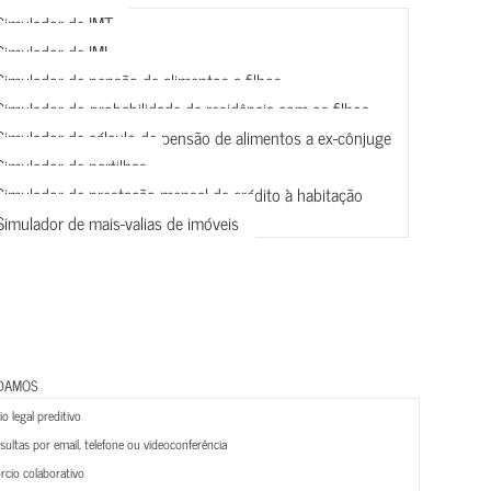
Simulador de IMT
Simulador de IMI
Simulador de pensão de alimentos a filhos
Simulador do probabilidade de residência com os filhos
Simulador de cálculo de pensão de alimentos a ex-cônjuge
Simulador de partilhas
Simulador de prestação mensal de crédito à habitação
Simulador de mais-valias de imóveis
DAMOS
o legal preditivo
ultas por email, telefone ou videoconferência
rcio colaborativo