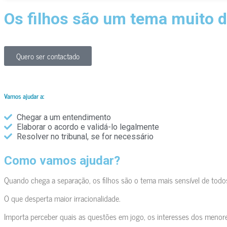
Os filhos são um tema muito d
Vários interesses se sobrepõe e colidem entre si. Com quem re
tantas questões
Quero ser contactado
Vamos ajudar a:
Chegar a um entendimento
Elaborar o acordo e validá-lo legalmente
Resolver no tribunal, se for necessário
Como vamos ajudar?
Quando chega a separação, os filhos são o tema mais sensível de todo
O que desperta maior irracionalidade.
Importa perceber quais as questões em jogo, os interesses dos menore