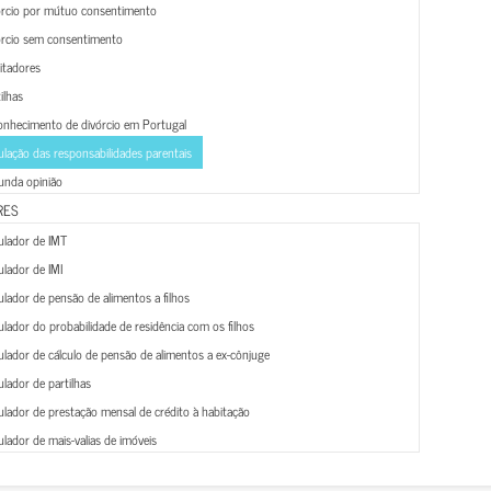
órcio por mútuo consentimento
órcio sem consentimento
litadores
ilhas
onhecimento de divórcio em Portugal
lação das responsabilidades parentais
unda opinião
RES
ulador de IMT
lador de IMI
lador de pensão de alimentos a filhos
lador do probabilidade de residência com os filhos
lador de cálculo de pensão de alimentos a ex-cônjuge
lador de partilhas
lador de prestação mensal de crédito à habitação
lador de mais-valias de imóveis