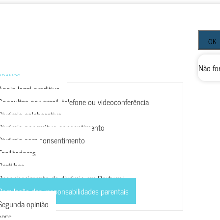
OK
Não fo
UDAMOS
Apoio legal preditivo
Consultas por email, telefone ou videoconferência
Divórcio colaborativo
Divórcio por mútuo consentimento
Divórcio sem consentimento
Facilitadores
Partilhas
Reconhecimento de divórcio em Portugal
Regulação das responsabilidades parentais
Segunda opinião
ORES