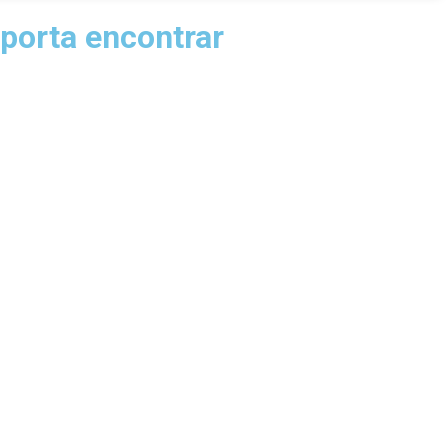
porta encontrar
de alimentos, como viajar para o estrangeiro, entre outras