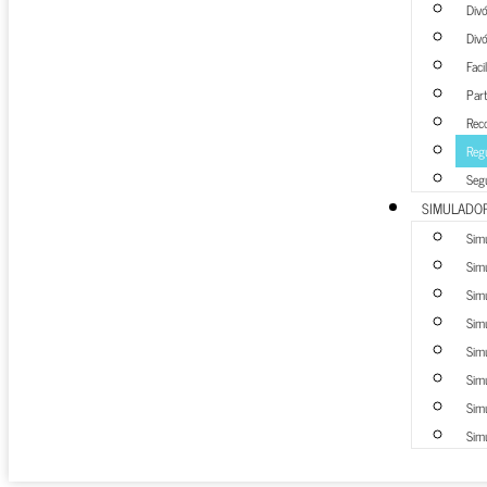
Div
Div
Faci
Part
Rec
Regu
Seg
SIMULADO
Sim
Simu
Simu
Simu
Simu
Simu
Simu
Simu