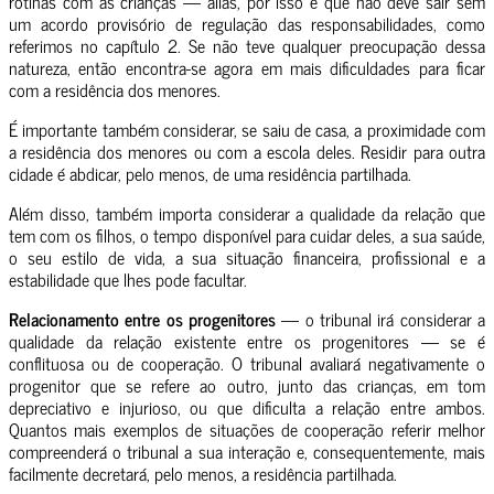
rotinas com as crianças — aliás, por isso é que não deve sair sem
um acordo provisório de regulação das responsabilidades, como
referimos no capítulo 2. Se não teve qualquer preocupação dessa
natureza, então encontra-se agora em mais dificuldades para ficar
com a residência dos menores.
É importante também considerar, se saiu de casa, a proximidade com
a residência dos menores ou com a escola deles. Residir para outra
cidade é abdicar, pelo menos, de uma residência partilhada.
Além disso, também importa considerar a qualidade da relação que
tem com os filhos, o tempo disponível para cuidar deles, a sua saúde,
o seu estilo de vida, a sua situação financeira, profissional e a
estabilidade que lhes pode facultar.
Relacionamento entre os progenitores
— o tribunal irá considerar a
qualidade da relação existente entre os progenitores — se é
conflituosa ou de cooperação. O tribunal avaliará negativamente o
progenitor que se refere ao outro, junto das crianças, em tom
depreciativo e injurioso, ou que dificulta a relação entre ambos.
Quantos mais exemplos de situações de cooperação referir melhor
compreenderá o tribunal a sua interação e, consequentemente, mais
facilmente decretará, pelo menos, a residência partilhada.