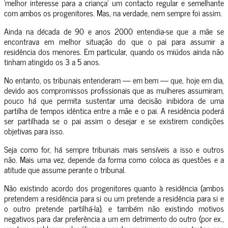
‘melhor interesse para a criança’ um contacto regular e semelhante
com ambos os progenitores. Mas, na verdade, nem sempre foi assim.
Ainda na década de 90 e anos 2000 entendia-se que a mãe se
encontrava em melhor situação do que o pai para assumir a
residência dos menores. Em particular, quando os miúdos ainda não
tinham atingido os 3 a 5 anos.
No entanto, os tribunais entenderam — em bem — que, hoje em dia,
devido aos compromissos profissionais que as mulheres assumiram,
pouco há que permita sustentar uma decisão inibidora de uma
partilha de tempos idêntica entre a mãe e o pai. A residência poderá
ser partilhada se o pai assim o desejar e se existirem condições
objetivas para isso.
Seja como for, há sempre tribunais mais sensíveis a isso e outros
não. Mais uma vez, depende da forma como coloca as questões e a
atitude que assume perante o tribunal.
Não existindo acordo dos progenitores quanto à residência (ambos
pretendem a residência para si ou um pretende a residência para si e
o outro pretende partilhá-la), e também não existindo motivos
negativos para dar preferência a um em detrimento do outro (por ex.,