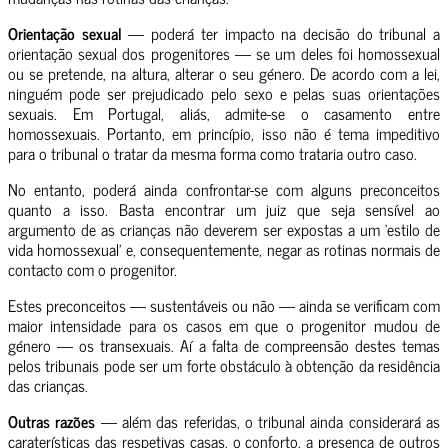
Orientação sexual
— poderá ter impacto na decisão do tribunal a
orientação sexual dos progenitores — se um deles foi homossexual
ou se pretende, na altura, alterar o seu género. De acordo com a lei,
ninguém pode ser prejudicado pelo sexo e pelas suas orientações
sexuais. Em Portugal, aliás, admite-se o casamento entre
homossexuais. Portanto, em princípio, isso não é tema impeditivo
para o tribunal o tratar da mesma forma como trataria outro caso.
No entanto, poderá ainda confrontar-se com alguns preconceitos
quanto a isso. Basta encontrar um juiz que seja sensível ao
argumento de as crianças não deverem ser expostas a um ‘estilo de
vida homossexual’ e, consequentemente, negar as rotinas normais de
contacto com o progenitor.
Estes preconceitos — sustentáveis ou não — ainda se verificam com
maior intensidade para os casos em que o progenitor mudou de
género — os transexuais. Aí a falta de compreensão destes temas
pelos tribunais pode ser um forte obstáculo à obtenção da residência
das crianças.
Outras razões
— além das referidas, o tribunal ainda considerará as
caraterísticas das respetivas casas, o conforto, a presença de outros