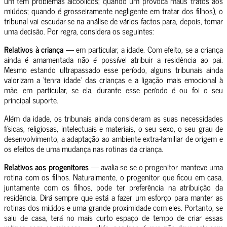
um tem problemas alcoólicos; quando um provoca maus tratos aos
miúdos; quando é grosseiramente negligente em tratar dos filhos), o
tribunal vai escudar-se na análise de vários factos para, depois, tomar
uma decisão. Por regra, considera os seguintes:
Relativos à criança
— em particular, a idade. Com efeito, se a criança
ainda é amamentada não é possível atribuir a residência ao pai.
Mesmo estando ultrapassado esse período, alguns tribunais ainda
valorizam a ‘tenra idade’ das crianças e a ligação mais emocional à
mãe, em particular, se ela, durante esse período é ou foi o seu
principal suporte.
Além da idade, os tribunais ainda consideram as suas necessidades
físicas, religiosas, intelectuais e materiais, o seu sexo, o seu grau de
desenvolvimento, a adaptação ao ambiente extra-familiar de origem e
os efeitos de uma mudança nas rotinas da criança.
Relativos aos progenitores
— avalia-se se o progenitor manteve uma
rotina com os filhos. Naturalmente, o progenitor que ficou em casa,
juntamente com os filhos, pode ter preferência na atribuição da
residência. Dirá sempre que está a fazer um esforço para manter as
rotinas dos miúdos e uma grande proximidade com eles. Portanto, se
saiu de casa, terá no mais curto espaço de tempo de criar essas