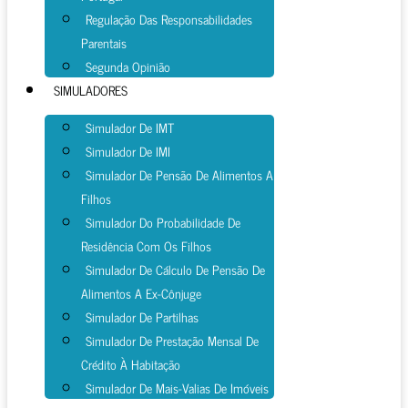
Regulação Das Responsabilidades
Parentais
Segunda Opinião
SIMULADORES
Simulador De IMT
Simulador De IMI
Simulador De Pensão De Alimentos A
Filhos
Simulador Do Probabilidade De
Residência Com Os Filhos
Simulador De Cálculo De Pensão De
Alimentos A Ex-Cônjuge
Simulador De Partilhas
Simulador De Prestação Mensal De
Crédito À Habitação
Simulador De Mais-Valias De Imóveis