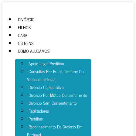
DIVÓRCIO
FILHOS
CASA
OS BENS
COMO AJUDAMOS
Apoio Legal Preditivo
Consultas Por Email, Telefone Ou
Videoconferência
Divórcio Colaborativo
Divórcio Por Mútuo Consentimento
Divórcio Sem Consentimento
Facilitadores
Partilhas
Reconhecimento De Divórcio Em
Portugal