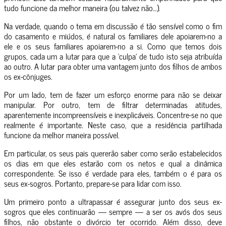
tudo funcione da melhor maneira (ou talvez não…).
Na verdade, quando o tema em discussão é tão sensível como o fim
do casamento e miúdos, é natural os familiares dele apoiarem-no a
ele e os seus familiares apoiarem-no a si. Como que temos dois
grupos, cada um a lutar para que a ‘culpa’ de tudo isto seja atribuída
ao outro. A lutar para obter uma vantagem junto dos filhos de ambos
os ex-cônjuges.
Por um lado, tem de fazer um esforço enorme para não se deixar
manipular. Por outro, tem de filtrar determinadas atitudes,
aparentemente incompreensíveis e inexplicáveis. Concentre-se no que
realmente é importante. Neste caso, que a residência partilhada
funcione da melhor maneira possível.
Em particular, os seus pais quererão saber como serão estabelecidos
os dias em que eles estarão com os netos e qual a dinâmica
correspondente. Se isso é verdade para eles, também o é para os
seus ex-sogros. Portanto, prepare-se para lidar com isso.
Um primeiro ponto a ultrapassar é assegurar junto dos seus ex-
sogros que eles continuarão — sempre — a ser os avós dos seus
filhos, não obstante o divórcio ter ocorrido. Além disso, deve