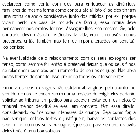
esclarecer como conta com eles para enriquecer as dinâmicas
familiares da mesma forma como contou até aí. Isto é, se eles tinham
uma rotina de apoio considerável junto dos miúdos, por ex., porque
viviam perto da casa de morada de família, essa rotina deve
permanecer nos exatos termos. Assegure-lhes isso mesmo. Se, pelo
contrário, devido às circunstâncias da vida, eram uma avós menos
presentes, então também não tem de impor alterações ou penalizá-
los por isso.
Na eventualidade de o relacionamento com os seus ex-sogros ser
tenso, como sempre foi, então é preferível deixar que os seus filhos
se relacionem com eles por intermédio do seu ex-cônjuge. Não abra
novas frentes de conflito. Isso prejudica todos os intervenientes.
Embora os seus ex-sogros não estejam abrangidos pelo acordo, no
sentido de não se encontrarem numa posição de exigir, eles poderão
solicitar ao tribunal um pedido para poderem estar com os netos. O
tribunal melhor decidirá se eles, em concreto, têm esse direito,
considerando os ‘melhores interesses da criança’. Seja como for, a
não ser que motivos fortes o justifiquem, barrar os contactos dos
seus filhos com os seus ex-sogros (que são, para sempre, os avós
deles), não é uma boa solução.