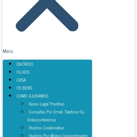
Menu
DIVÓRCIO
FILHOS
CASA
OS BENS
COMO AJUDAMOS
Apoio Legal Preditivo
Consultas Por Email, Telefone Ou
Videoconferência
Divórcio Colaborativo
Divórcio Por Mútuo Consentimento