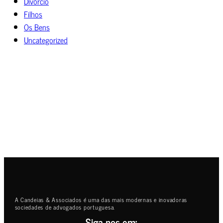
Divórcio
Filhos
Os Bens
Uncategorized
A Candeias & Associados é uma das mais modernas e inovadoras
sociedades de advogados portuguesa.
Siga-nos em: