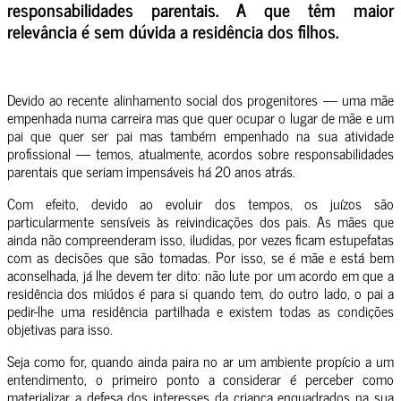
responsabilidades parentais. A que têm maior
relevância é sem dúvida a residência dos filhos.
Devido ao recente alinhamento social dos progenitores — uma mãe
empenhada numa carreira mas que quer ocupar o lugar de mãe e um
pai que quer ser pai mas também empenhado na sua atividade
profissional — temos, atualmente, acordos sobre responsabilidades
parentais que seriam impensáveis há 20 anos atrás.
Com efeito, devido ao evoluir dos tempos, os juízos são
particularmente sensíveis às reivindicações dos pais. As mães que
ainda não compreenderam isso, iludidas, por vezes ficam estupefatas
com as decisões que são tomadas. Por isso, se é mãe e está bem
aconselhada, já lhe devem ter dito: não lute por um acordo em que a
residência dos miúdos é para si quando tem, do outro lado, o pai a
pedir-lhe uma residência partilhada e existem todas as condições
objetivas para isso.
Seja como for, quando ainda paira no ar um ambiente propício a um
entendimento, o primeiro ponto a considerar é perceber como
materializar a defesa dos interesses da criança enquadrados na sua