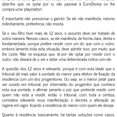
dizer-lhe que, se optar por si, vão passear à EuroDisney ou lhe
compra uma ‘playstation’.
É importante não pressionar o garoto. Se ele não manifesta, mesmo
indiretamente, preferência, não insista.
Se o seu filho tiver mais de 12 anos, o assunto deve ser tratado de
outra maneira. Nesses casos, se ele manifesta, de forma clara, direta e
fundamentada, porque prefere residir com um do que com o outro,
embora lamente toda esta situação, deve admitir isso, por muito que
lhe custe. Não se esqueça que, lá por ele optar por residir com o
outro, não deixará de o ver e deter uma determinada rotina com ele.
A questão dos 12 anos é relevante, porque é com esta idade que o
tribunal dá mais valor à vontade do menor para efeitos de fixação da
residência com um dos progenitores. Ou seja, se o menor pedir para
ser ouvido em tribunal, por intermédio do progenitor que conhece
esta sua vontade, e afirmar perante o juiz que pretende residir com
quem não está a residir, então o tribunal, com toda a certeza,
considera relevante essa manifestação e decreta a alteração ao
regime em vigor, ficando a residência do menor com quem ele deseja.
Quanto à residência, basicamente, há tantas soluções como casos,