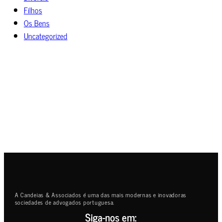
Filhos
Os Bens
Uncategorized
A Candeias & Associados é uma das mais modernas e inovadoras
sociedades de advogados portuguesa.
Siga-nos em: