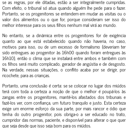
se as regras, por ele ditadas, estão a ser integralmente cumpridas.
Com efeito, o tribunal só atua quando alguém lhe pede para o fazer.
Portanto, se os progenitores se entendem em mudar as visitas ou o
valor dos alimentos ou o que for, porque consideram ser isso do
melhor interesse para os seus filhos nenhum mal virá ao mundo.
No entanto, se a dinâmica entre os progenitores for de exigência
quanto ao que está estabelecido quando não haveria, no caso,
motivos para isso, ou de um excesso de formalismo (deveriam ter
sido entregues ao progenitor às 16h00 quando foram entregues às
16h10), então o clima que se instalará entre ambos e também com
os filhos será muito complicado, gerador de angústia e de desgosto.
Na verdade, nessas situações, o conflito acaba por se dirigir, por
ricochete, para as crianças.
Portanto, uma conclusão é certa: se se colocar no lugar dos miúdos
terá com toda a certeza a noção de que o melhor é poupá-los às
zangas entre os progenitores, mantê-los afastados dos tribunais e
fazê-los ver, com confiança, um futuro tranquilo e justo. Esta certeza
exige um enorme esforço da sua parte, por mais rancor e ódio que
tenha do outro progenitor, pois obriga-o a ser educado no trato,
cumpridor das normas, paciente, e disponível para alterar o que quer
que seja desde que isso seja bom para os miúdos.