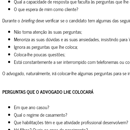
Qual a capacidade de resposta que faculta às perguntas que lhe
O que espera de mim como cliente?
Durante o
briefing
deve verificar se o candidato tem algumas das seguint
Não toma atenção às suas perguntas;
Menoriza as suas dúvidas e as suas ansiedades, insistindo para ‘
Ignora as perguntas que lhe coloca;
Coloca-lhe poucas questões;
Está constantemente a ser interrompido com telefonemas ou co
O advogado, naturalmente, irá colocar-lhe algumas perguntas para se 
PERGUNTAS QUE O ADVOGADO LHE COLOCARÁ
Em que ano casou?
Qual o regime de casamento?
Que habilitações têm e que atividade profissional desenvolvem?
Há filhos? Quais os anos de nascimento?