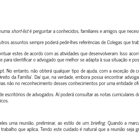
s numa
short-list
é perguntar a conhecidos, familiares e amigos que neces
utros assuntos sempre poderá pedir-lhes referências de Colegas que trab
ontuar estes de acordo com as atividades que desenvolveram. Isso acon
ara identificar o advogado que melhor se adapta à sua situação e possi
. No entanto, não obterá qualquer tipo de ajuda, com a exceção de co
eito da Família’. Daí que, na verdade, embora possa encontrar advoga
a mas não no reconhecimento desses conhecimentos por uma entidade ofic
 de escritórios de advogados. Aí poderá consultar as notas curriculares
icos.
eles uma reunião, preliminar, ao estilo de um
briefing
. Quando a marca
abalho que aplica. Tendo este cuidado é natural que a reunião seja gra