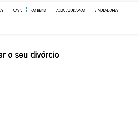
OS
CASA
OS BENS
COMO AJUDAMOS
SIMULADORES
r o seu divórcio