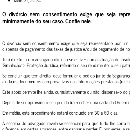
Maio 21, 2024
O divórcio sem consentimento exige que seja rep
minimamente do seu caso. Confie nele.
O divórcio sem consentimento exige que seja representado por um a
dispensa de pagamento das taxas de justiça e/ou de pagamento de hono
Terá direito a um advogado oficioso se estiver numa situação de insu
‘Simulação’ > Proteção Jurídica, referindo o seu rendimento, o seu pa
Se concluir que tem direito, deve formular o pedido junto da Segura
ainda os documentos comprovativos das informações prestadas (recibo 
Este apoio permite lhe ainda, cumulativamente ou não, dispensá-lo do 
Depois de ser aprovado o seu pedido irá receber uma carta da Ordem
Em média, este procedimento estará concluído em 30 a 60 dias.
A escolha do advogado revela-se essencial para que tudo lhe corra b
diferença, em certas situações, entre ganhar e perder. E, por vezes, a s