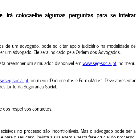
, irá colocar-lhe algumas perguntas para se inteirar
s de um advogado, pode solicitar apoio judiciário na modalidade de
olher um advogado. Ele será indicado pela Ordem dos Advogados.
asta preencher um simulador, disponível em
www.seg-social.pt
, no menu
w.seg-social.pt
, no menu ‘Documentos e Formulários’. Deve apresentar
es junto da Segurança Social.
e dos respetivos contactos.
 decisivos no processo são incontroláveis. Mas o advogado pode ser a
 e para o seu caso. Invista a sua energia nesta fase crucial do processo,