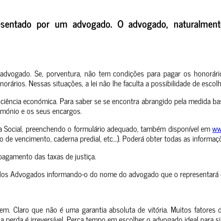
resentado por um advogado.
O advogado, naturalmente
dvogado. Se, porventura, não tem condições para pagar os honorário
rários. Nessas situações, a lei não lhe faculta a possibilidade de esc
ficiência económica. Para saber se se encontra abrangido pela medida b
trimónio e os seus encargos.
nça Social, preenchendo o formulário adequado, também disponível em
ww
de vencimento, caderna predial, etc…). Poderá obter todas as informaçõ
pagamento das taxas de justiça.
 dos Advogados informando-o do nome do advogado que o representará 
em. Claro que não é uma garantia absoluta de vitória. Muitos fatores
ua perda é irreversível. Perca tempo em escolher o advogado ideal para si