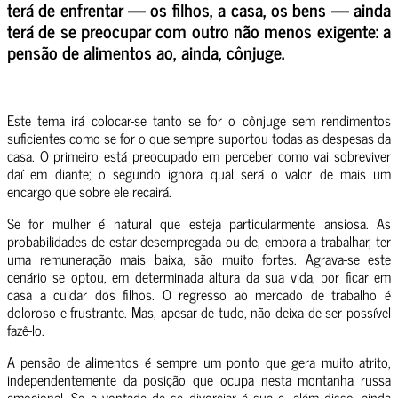
terá de enfrentar — os filhos, a casa, os bens — ainda
terá de se preocupar com outro não menos exigente: a
pensão de alimentos ao, ainda, cônjuge.
Este tema irá colocar-se tanto se for o cônjuge sem rendimentos
suficientes como se for o que sempre suportou todas as despesas da
casa. O primeiro está preocupado em perceber como vai sobreviver
daí em diante; o segundo ignora qual será o valor de mais um
encargo que sobre ele recairá.
Se for mulher é natural que esteja particularmente ansiosa. As
probabilidades de estar desempregada ou de, embora a trabalhar, ter
uma remuneração mais baixa, são muito fortes. Agrava-se este
cenário se optou, em determinada altura da sua vida, por ficar em
casa a cuidar dos filhos. O regresso ao mercado de trabalho é
doloroso e frustrante. Mas, apesar de tudo, não deixa de ser possível
fazê-lo.
A pensão de alimentos é sempre um ponto que gera muito atrito,
independentemente da posição que ocupa nesta montanha russa
emocional. Se a vontade de se divorciar é sua e, além disso, ainda