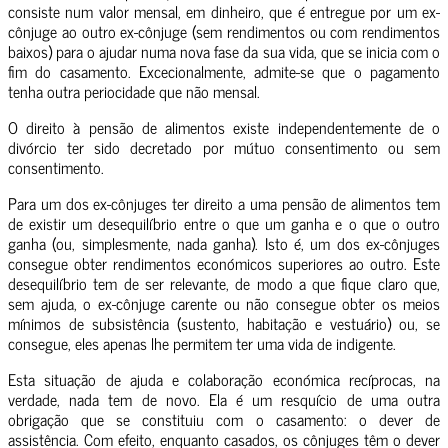
consiste num valor mensal, em dinheiro, que é entregue por um ex-
cônjuge ao outro ex-cônjuge (sem rendimentos ou com rendimentos
baixos) para o ajudar numa nova fase da sua vida, que se inicia com o
fim do casamento. Excecionalmente, admite-se que o pagamento
tenha outra periocidade que não mensal.
O direito à pensão de alimentos existe independentemente de o
divórcio ter sido decretado por mútuo consentimento ou sem
consentimento.
Para um dos ex-cônjuges ter direito a uma pensão de alimentos tem
de existir um desequilíbrio entre o que um ganha e o que o outro
ganha (ou, simplesmente, nada ganha). Isto é, um dos ex-cônjuges
consegue obter rendimentos económicos superiores ao outro. Este
desequilíbrio tem de ser relevante, de modo a que fique claro que,
sem ajuda, o ex-cônjuge carente ou não consegue obter os meios
mínimos de subsistência (sustento, habitação e vestuário) ou, se
consegue, eles apenas lhe permitem ter uma vida de indigente.
Esta situação de ajuda e colaboração económica recíprocas, na
verdade, nada tem de novo. Ela é um resquício de uma outra
obrigação que se constituiu com o casamento: o dever de
assistência. Com efeito, enquanto casados, os cônjuges têm o dever