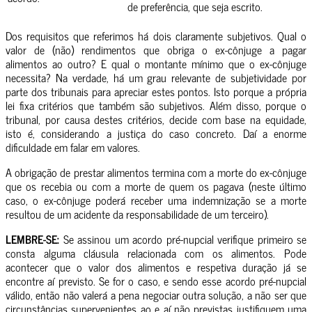
de preferência, que seja escrito.
Dos requisitos que referimos há dois claramente subjetivos. Qual o
valor de (não) rendimentos que obriga o ex-cônjuge a pagar
alimentos ao outro? E qual o montante mínimo que o ex-cônjuge
necessita? Na verdade, há um grau relevante de subjetividade por
parte dos tribunais para apreciar estes pontos. Isto porque a própria
lei fixa critérios que também são subjetivos. Além disso, porque o
tribunal, por causa destes critérios, decide com base na equidade,
isto é, considerando a justiça do caso concreto. Daí a enorme
dificuldade em falar em valores.
A obrigação de prestar alimentos termina com a morte do ex-cônjuge
que os recebia ou com a morte de quem os pagava (neste último
caso, o ex-cônjuge poderá receber uma indemnização se a morte
resultou de um acidente da responsabilidade de um terceiro).
LEMBRE-SE:
Se assinou um acordo pré-nupcial verifique primeiro se
consta alguma cláusula relacionada com os alimentos. Pode
acontecer que o valor dos alimentos e respetiva duração já se
encontre aí previsto. Se for o caso, e sendo esse acordo pré-nupcial
válido, então não valerá a pena negociar outra solução, a não ser que
circunstâncias supervenientes ao e aí não previstas justifiquem uma