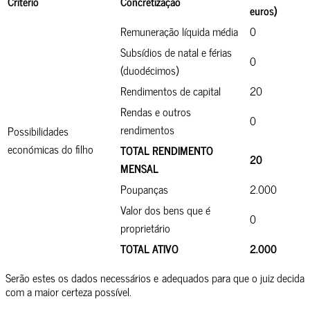
Critério
Concretização
euros)
Remuneração líquida média
0
Subsídios de natal e férias
0
(duodécimos)
Rendimentos de capital
20
Rendas e outros
0
rendimentos
Possibilidades
económicas do filho
TOTAL RENDIMENTO
20
MENSAL
Poupanças
2.000
Valor dos bens que é
0
proprietário
TOTAL ATIVO
2.000
Serão estes os dados necessários e adequados para que o juiz decida
com a maior certeza possível.