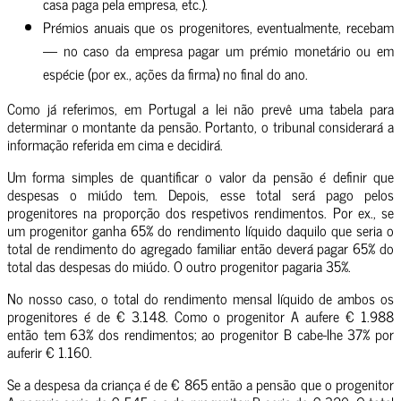
casa paga pela empresa, etc.).
Prémios anuais que os progenitores, eventualmente, recebam
— no caso da empresa pagar um prémio monetário ou em
espécie (por ex., ações da firma) no final do ano.
Como já referimos, em Portugal a lei não prevê uma tabela para
determinar o montante da pensão. Portanto, o tribunal considerará a
informação referida em cima e decidirá.
Um forma simples de quantificar o valor da pensão é definir que
despesas o miúdo tem. Depois, esse total será pago pelos
progenitores na proporção dos respetivos rendimentos. Por ex., se
um progenitor ganha 65% do rendimento líquido daquilo que seria o
total de rendimento do agregado familiar então deverá pagar 65% do
total das despesas do miúdo. O outro progenitor pagaria 35%.
No nosso caso, o total do rendimento mensal líquido de ambos os
progenitores é de € 3.148. Como o progenitor A aufere € 1.988
então tem 63% dos rendimentos; ao progenitor B cabe-lhe 37% por
auferir € 1.160.
Se a despesa da criança é de € 865 então a pensão que o progenitor