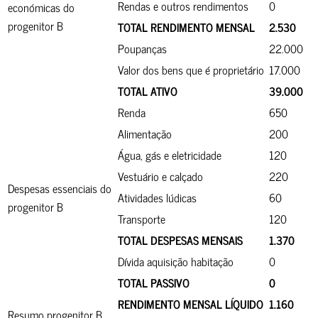
Rendas e outros rendimentos
0
económicas do
progenitor B
TOTAL RENDIMENTO MENSAL
2.530
Poupanças
22.000
Valor dos bens que é proprietário
17.000
TOTAL ATIVO
39.000
Renda
650
Alimentação
200
Água, gás e eletricidade
120
Vestuário e calçado
220
Despesas essenciais do
Atividades lúdicas
60
progenitor B
Transporte
120
TOTAL DESPESAS MENSAIS
1.370
Dívida aquisição habitação
0
TOTAL PASSIVO
0
RENDIMENTO MENSAL LÍQUIDO
1.160
Resumo progenitor B