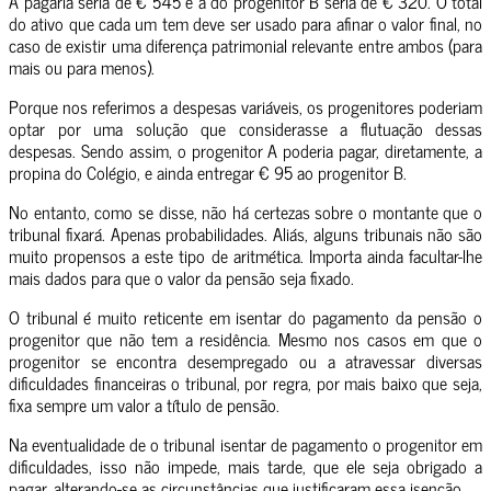
A pagaria seria de € 545 e a do progenitor B seria de € 320. O total
do ativo que cada um tem deve ser usado para afinar o valor final, no
caso de existir uma diferença patrimonial relevante entre ambos (para
mais ou para menos).
Porque nos referimos a despesas variáveis, os progenitores poderiam
optar por uma solução que considerasse a flutuação dessas
despesas. Sendo assim, o progenitor A poderia pagar, diretamente, a
propina do Colégio, e ainda entregar € 95 ao progenitor B.
No entanto, como se disse, não há certezas sobre o montante que o
tribunal fixará. Apenas probabilidades. Aliás, alguns tribunais não são
muito propensos a este tipo de aritmética. Importa ainda facultar-lhe
mais dados para que o valor da pensão seja fixado.
O tribunal é muito reticente em isentar do pagamento da pensão o
progenitor que não tem a residência. Mesmo nos casos em que o
progenitor se encontra desempregado ou a atravessar diversas
dificuldades financeiras o tribunal, por regra, por mais baixo que seja,
fixa sempre um valor a título de pensão.
Na eventualidade de o tribunal isentar de pagamento o progenitor em
dificuldades, isso não impede, mais tarde, que ele seja obrigado a
pagar, alterando-se as circunstâncias que justificaram essa isenção.