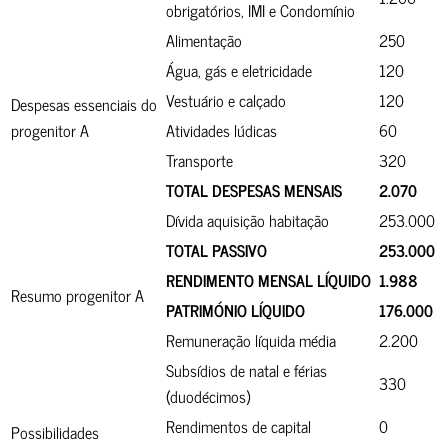
obrigatórios, IMI e Condomínio
Alimentação
250
Água, gás e eletricidade
120
Vestuário e calçado
120
Despesas essenciais do
progenitor A
Atividades lúdicas
60
Transporte
320
TOTAL DESPESAS MENSAIS
2.070
Dívida aquisição habitação
253.000
TOTAL PASSIVO
253.000
RENDIMENTO MENSAL LÍQUIDO
1.988
Resumo progenitor A
PATRIMÓNIO LÍQUIDO
176.000
Remuneração líquida média
2.200
Subsídios de natal e férias
330
(duodécimos)
Rendimentos de capital
0
Possibilidades