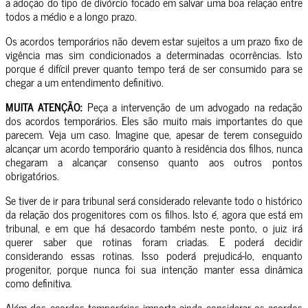
a adoção do tipo de divórcio focado em salvar uma boa relação entre
todos a médio e a longo prazo.
Os acordos temporários não devem estar sujeitos a um prazo fixo de
vigência mas sim condicionados a determinadas ocorrências. Isto
porque é difícil prever quanto tempo terá de ser consumido para se
chegar a um entendimento definitivo.
MUITA ATENÇÃO:
Peça a intervenção de um advogado na redação
dos acordos temporários. Eles são muito mais importantes do que
parecem. Veja um caso. Imagine que, apesar de terem conseguido
alcançar um acordo temporário quanto à residência dos filhos, nunca
chegaram a alcançar consenso quanto aos outros pontos
obrigatórios.
Se tiver de ir para tribunal será considerado relevante todo o histórico
da relação dos progenitores com os filhos. Isto é, agora que está em
tribunal, e em que há desacordo também neste ponto, o juiz irá
querer saber que rotinas foram criadas. E poderá decidir
considerando essas rotinas. Isso poderá prejudicá-lo, enquanto
progenitor, porque nunca foi sua intenção manter essa dinâmica
como definitiva.
Além dos acordos temporários importa ainda considerar os acordos