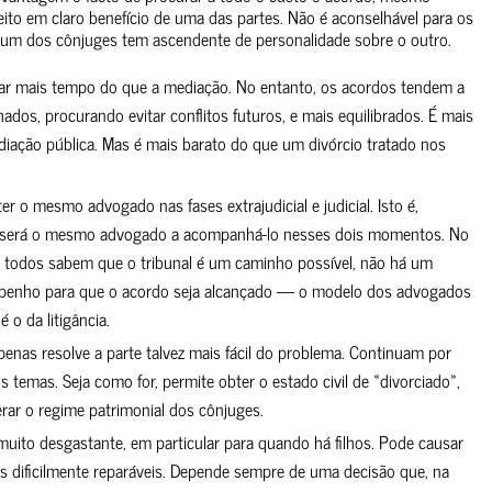
eito em claro benefício de uma das partes. Não é aconselhável para os
um dos cônjuges tem ascendente de personalidade sobre o outro.
r mais tempo do que a mediação. No entanto, os acordos tendem a
hados, procurando evitar conflitos futuros, e mais equilibrados. É mais
diação pública. Mas é mais barato do que um divórcio tratado nos
er o mesmo advogado nas fases extrajudicial e judicial. Isto é,
 será o mesmo advogado a acompanhá-lo nesses dois momentos. No
 todos sabem que o tribunal é um caminho possível, não há um
penho para que o acordo seja alcançado — o modelo dos advogados
é o da litigância.
enas resolve a parte talvez mais fácil do problema. Continuam por
os temas. Seja como for, permite obter o estado civil de «divorciado»,
rar o regime patrimonial dos cônjuges.
muito desgastante, em particular para quando há filhos. Pode causar
s dificilmente reparáveis. Depende sempre de uma decisão que, na