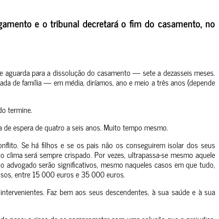
gamento e o tribunal decretará o fim do casamento, no
e aguarda para a dissolução do casamento — sete a dezasseis meses.
rada de família — em média, diríamos, ano e meio a três anos (depende
do termine.
ia de espera de quatro a seis anos. Muito tempo mesmo.
lito. Se há filhos e se os pais não os conseguirem isolar dos seus
 o clima será sempre crispado. Por vezes, ultrapassa-se mesmo aquele
o advogado serão significativos, mesmo naqueles casos em que tudo,
essos, entre 15 000 euros e 35 000 euros.
intervenientes. Faz bem aos seus descendentes, à sua saúde e à sua
is de peso: o risco de se comprometer com uma solução que o prejudica,