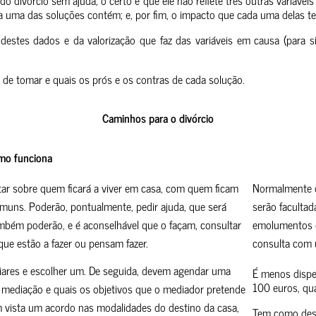
ma das soluções contém; e, por fim, o impacto que cada uma delas tem 
stes dados e da valorização que faz das variáveis em causa (para si, 
de tomar e quais os prós e os contras de cada solução.
Caminhos para o divórcio
mo funciona
ar sobre quem ficará a viver em casa, com quem ficam
Normalmente o
comuns. Poderão, pontualmente, pedir ajuda, que será
serão facultad
Também poderão, e é aconselhável que o façam, consultar
emolumentos d
que estão a fazer ou pensam fazer.
consulta com 
iares e escolher um. De seguida, devem agendar uma
É menos dispen
100 euros, qu
mediação e quais os objetivos que o mediador pretende
em vista um acordo nas modalidades do destino da casa,
Tem como desv