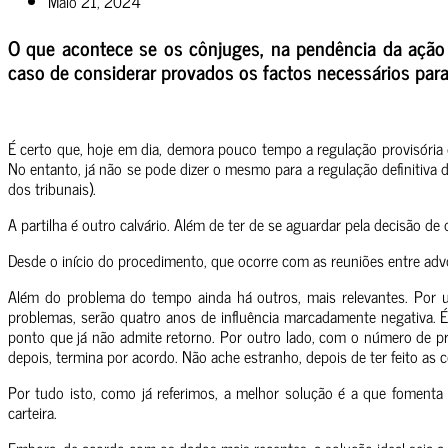
Maio 21, 2024
O que acontece se os cônjuges, na pendência da ação 
caso de considerar provados os factos necessários para 
É certo que, hoje em dia, demora pouco tempo a regulação provisór
No entanto, já não se pode dizer o mesmo para a regulação definitiva
dos tribunais).
A partilha é outro calvário. Além de ter de se aguardar pela decisão de
Desde o início do procedimento, que ocorre com as reuniões entre ad
Além do problema do tempo ainda há outros, mais relevantes. Por u
problemas, serão quatro anos de influência marcadamente negativa. É
ponto que já não admite retorno. Por outro lado, com o número de 
depois, termina por acordo. Não ache estranho, depois de ter feito a
Por tudo isto, como já referimos, a melhor solução é a que foment
carteira.
Embora, de acordo com os dados mais recentes, a solução ideal seja a 