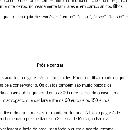
em terceiros, nomeadamente familiares e, em particular, nos filhos.
qual a hierarquia das variáveis «tempo», «custo», «risco», «tensão» e
Prós e contras
s acordos redigidos são muito simples. Poderão utilizar modelos que
as pela conservatória. Os custos também são muito baixos: os
a conservatória, que rondam os 300 euros, e, sendo o caso, uma
um advogado, que oscilará entre os 60 euros e os 150 euros.
dioso do que um divórcio tratado no tribunal. A taxa a pagar é de
ando efetuado por mediador do Sistema de Mediação Familiar.
antagem o facto de procurar a todo o custo o acordo, mesmo