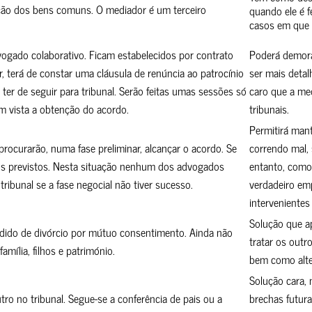
cação dos bens comuns. O mediador é um terceiro
quando ele é f
casos em que 
gado colaborativo. Ficam estabelecidos por contrato
Poderá demora
, terá de constar uma cláusula de renúncia ao patrocínio
ser mais detal
er de seguir para tribunal. Serão feitas umas sessões só
caro que a me
 vista a obtenção do acordo.
tribunais.
Permitirá mant
ocurarão, numa fase preliminar, alcançar o acordo. Se
correndo mal,
os previstos. Nesta situação nenhum dos advogados
entanto, como
ribunal se a fase negocial não tiver sucesso.
verdadeiro em
intervenientes 
Solução que ap
ido de divórcio por mútuo consentimento. Ainda não
tratar os outr
mília, filhos e património.
bem como alte
Solução cara, 
o no tribunal. Segue-se a conferência de pais ou a
brechas futura