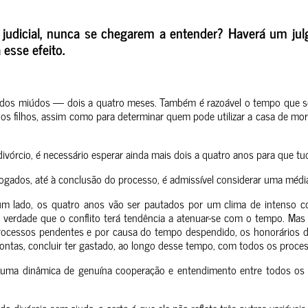
judicial, nunca se chegarem a entender? Haverá um jul
esse efeito.
ia dos miúdos — dois a quatro meses. Também é razoável o tempo que s
 dos filhos, assim como para determinar quem pode utilizar a casa de mo
 divórcio, é necessário esperar ainda mais dois a quatro anos para que tu
vogados, até à conclusão do processo, é admissível considerar uma méd
m lado, os quatro anos vão ser pautados por um clima de intenso conf
 verdade que o conflito terá tendência a atenuar-se com o tempo. Mas
processos pendentes e por causa do tempo despendido, os honorários d
s contas, concluir ter gastado, ao longo desse tempo, com todos os proc
a uma dinâmica de genuína cooperação e entendimento entre todos os 
do divórcio sem ajuda, o certo é que ele não reflete três outras variáve