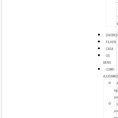
DIVÓRCI
FILHOS
CASA
OS
BENS
COMO
AJUDAMO
leg
pre
C
po
ema