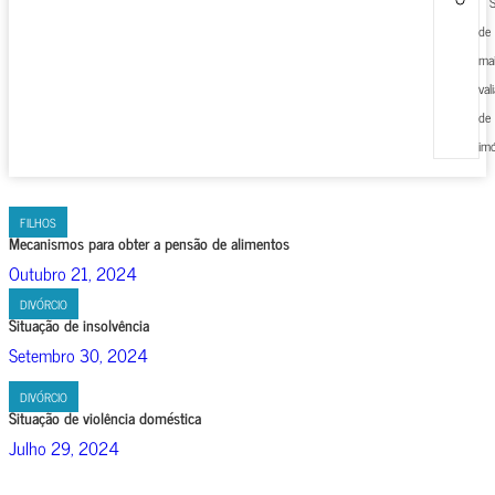
S
de
mai
val
de
imó
FILHOS
Mecanismos para obter a pensão de alimentos
Outubro 21, 2024
DIVÓRCIO
Situação de insolvência
Setembro 30, 2024
DIVÓRCIO
Situação de violência doméstica
Julho 29, 2024