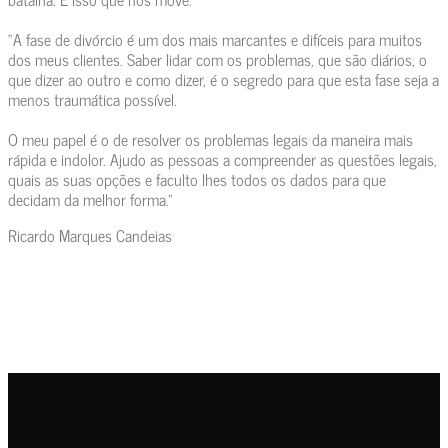
“A fase de divórcio é um dos mais marcantes e difíceis para muitos
dos meus clientes. Saber lidar com os problemas, que são diários, o
que dizer ao outro e como dizer, é o segredo para que esta fase seja a
menos traumática possível.
O meu papel é o de resolver os problemas legais da maneira mais
rápida e indolor. Ajudo as pessoas a compreender as questões legais,
quais as suas opções e faculto lhes todos os dados para que
decidam da melhor forma.”
Ricardo Marques Candeias