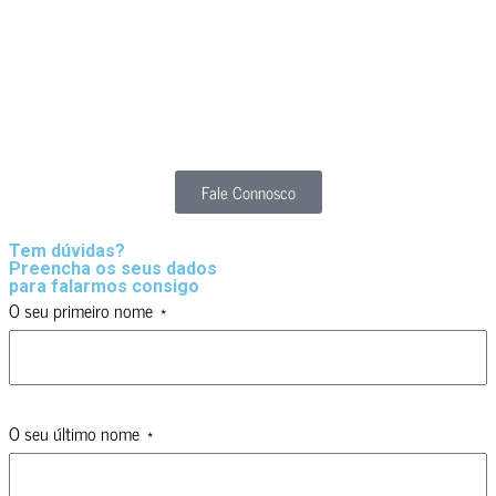
muito complicado para si?
Com a nossa ajuda isto não é uma dor de cabeça.
Esclarecemos as suas questões e encontramos os melhores
caminhos,
agilizando todo o processo.
Fale Connosco
Tem dúvidas?
Preencha os seus dados
para falarmos consigo
O seu primeiro nome
O seu último nome