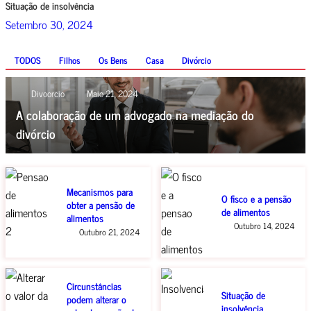
Situação de insolvência
Setembro 30, 2024
TODOS
Filhos
Os Bens
Casa
Divórcio
Divoorcio
Maio 21, 2024
A colaboração de um advogado na mediação do
divórcio
Mecanismos para
O fisco e a pensão
obter a pensão de
de alimentos
alimentos
Outubro 14, 2024
Outubro 21, 2024
Circunstâncias
Situação de
podem alterar o
insolvência